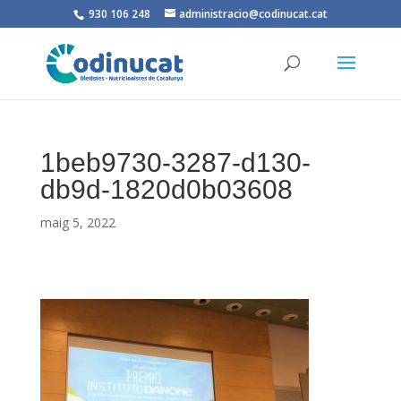
930 106 248
administracio@codinucat.cat
1beb9730-3287-d130-
db9d-1820d0b03608
maig 5, 2022