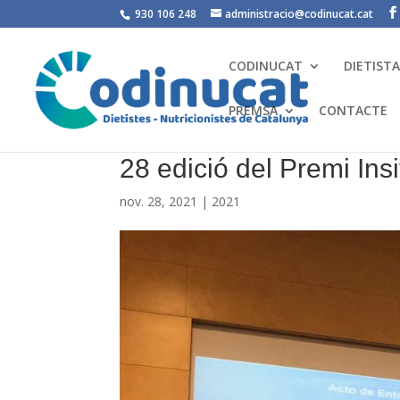
930 106 248
administracio@codinucat.cat
CODINUCAT
DIETIST
PREMSA
CONTACTE
28 edició del Premi In
nov. 28, 2021
|
2021